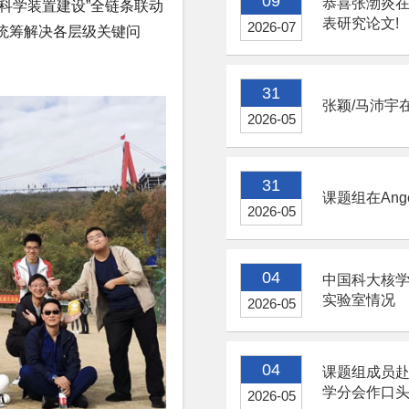
09
恭喜张渤炎在Jour
大科学装置建设”全链条联动
表研究论文!
2026-07
统筹解决各层级关键问
31
张颖/马沛宇在
2026-05
31
课题组在Angew.
2026-05
04
中国科大核
实验室情况
2026-05
04
课题组成员赴
学分会作口
2026-05